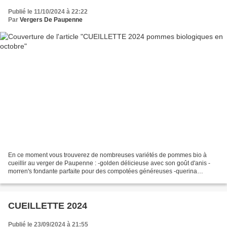
Publié le 11/10/2024 à 22:22
Par
Vergers De Paupenne
En ce moment vous trouverez de nombreuses variétés de pommes bio à
cueillir au verger de Paupenne : -golden délicieuse avec son goût d'anis -
morren's fondante parfaite pour des compotées généreuses -querina
acidulée avec sa saveur pétillante -otava à...
CUEILLETTE 2024
Publié le 23/09/2024 à 21:55