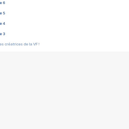
e 6
e 5
e 4
e 3
s créatrices de la VF !
e 2
e 1
e Mektoub My Love arrive enfin ! Rencontre avec Shaïn Boumedine et Sal
i : après Toni en famille
elle réalise le bouleversant Dites lui que je l'aime
ais ! Rencontre autour de Vie privée de Rebecca Zlotowski
 de Marguerite, Grave... Rencontre avec Ella Rumpf
 Les Rêveurs, un film intime sur la santé mentale