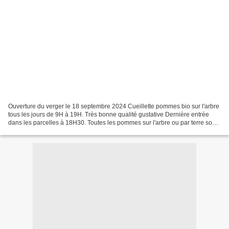
Ouverture du verger le 18 septembre 2024 Cueillette pommes bio sur l'arbre
tous les jours de 9H à 19H. Très bonne qualité gustative Dernière entrée
dans les parcelles à 18H30. Toutes les pommes sur l'arbre ou par terre sont
au prix de 1,10€/kg Tel 05...