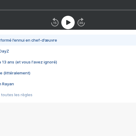
nsformé l’ennui en chef-d’œuvre
 DayZ
 a 13 ans (et vous l'avez ignoré)
e (littéralement)
im Rayan
 toutes les règles
s les jeux vidéo
us choquant de Rockstar ? - Le scandale BULLY
e plus moche de Steam